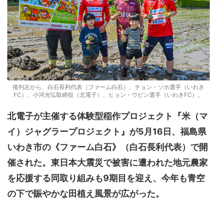
後列左から、白石長利代表（ファーム白石）、チョン・ソホ選手（いわき
FC）、小河光弘取締役（北電子）、ヒョン・ウビン選手（いわきFC）。
北電子が主催する体験型稲作プロジェクト『米（マ
イ）ジャグラープロジェクト』が5月16日、福島県
いわき市の《ファーム白石》（白石長利代表）で開
催された。東日本大震災で被害に遭われた地元農家
を応援する同取り組みも9期目を迎え、今年も
青空
の下で賑やかな田植え風景が広がった。