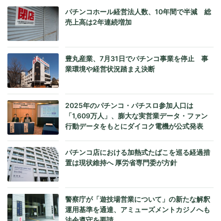
パチンコホール経営法人数、10年間で半減 総
売上高は2年連続増加
豊丸産業、7月31日でパチンコ事業を停止 事
業環境や経営状況踏まえ決断
2025年のパチンコ・パチスロ参加人口は
「1,609万人」、膨大な実営業データ・ファン
行動データをもとにダイコク電機が公式発表
パチンコ店における加熱式たばこを巡る経過措
置は現状維持へ 厚労省専門委が方針
警察庁が「遊技場営業について」の新たな解釈
運用基準を通達、アミューズメントカジノへも
法令遵守を要請