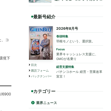
も法令遵守を要請
最新号紹介
2026年8月号
巻頭特集
た、コ
羽根モノという、選択肢。
Focus
業界キャッシュレス支援に、
環境下
GMOが名乗り
目次
経営支援特集
購読フォーム
パチンコホール 経営・営業改革
バックナンバー
宣言！
カテゴリー
6900
業界ニュース