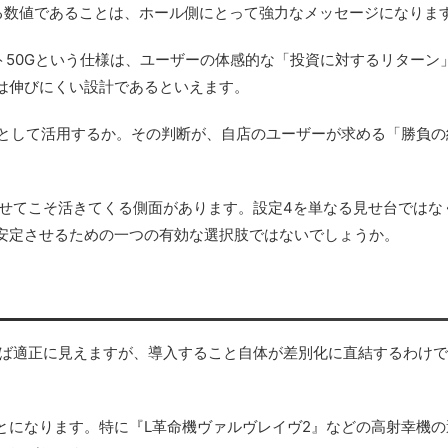
る数値であることは、ホール側にとって強力なメッセージになりま
セット50Gという仕様は、ユーザーの体感的な「投資に対するリターン
は伸びにくい設計であるといえます。
の鍵として活用するか。その判断が、自店のユーザーが求める「勝負
。
させてこそ活きてくる側面があります。設定4を単なる見せ台ではな
安定させるための一つの有効な選択肢ではないでしょうか。
えれば適正に見えますが、導入すること自体が差別化に直結するわけ
とになります。特に『L革命機ヴァルヴレイヴ2』などの高射幸機の