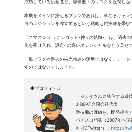
成功している店舗ほど、稼働低下のリスクを直視しな
本機をメインに据えるプランであれば、単なるギャン
自のポジションを確立するという戦略も現実味を帯び
『スマスロ ミリオンゴッド-神々の軌跡-』は、過去
化を受け入れ、設定4の高いポテンシャルをどう見せ
一撃フラグや過去の栄光頼みの運用ではなく、データに
すのではないでしょうか。
◆プロフィール
・ジェイさん＠発信する遊
J-BEAT合同会社代表
遊技機の価値を、開発起点
パチスロ開発（2007年〜現
X（旧Twitter）：
https://t