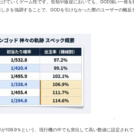
上げていくゲーム性です。告知や販促においても、GOD揃い一発を
楽しさを強調することで、GODを引けなかった際のユーザーの離反
が106.9％という、現行機の中でも突出して高い数値に設定され