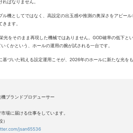
ければなりません。
ブル機としてではなく、高設定の出玉感や推測の奥深さをアピール
てきます。
の栄光をそのまま再現した機械ではありません。GOD確率の低下と
ていくかという、ホールの運用の腕が試される一台です。
基づいた戦える設定運用こそが、2026年のホールに新たな光を
技機ブランドプロデューサー
で市場に届ける仕事をしています。
役）
witter.com/jsan65536