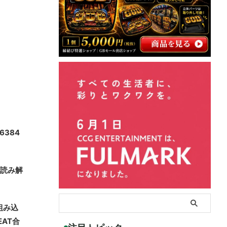
6384
と読み解
組み込
AT合