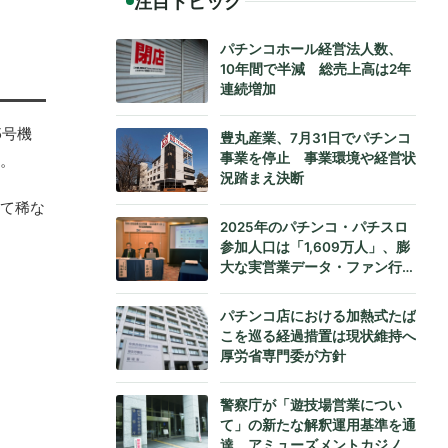
注目トピック
パチンコホール経営法人数、
10年間で半減 総売上高は2年
連続増加
5号機
豊丸産業、7月31日でパチンコ
事業を停止 事業環境や経営状
た。
況踏まえ決断
めて稀な
2025年のパチンコ・パチスロ
参加人口は「1,609万人」、膨
大な実営業データ・ファン行動
データをもとにダイコク電機が
公式発表
パチンコ店における加熱式たば
こを巡る経過措置は現状維持へ
厚労省専門委が方針
警察庁が「遊技場営業につい
て」の新たな解釈運用基準を通
達、アミューズメントカジノへ