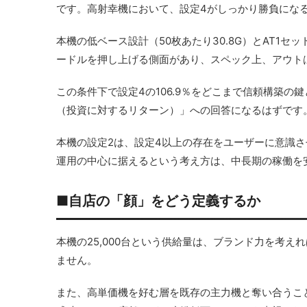
です。高射幸機において、設定4がしっかり勝負にな
本機の低ベース設計（50枚あたり30.8G）とAT1
ードルを押し上げる側面があり、スペック上、アウト
この条件下で設定4の106.9％をどこまで信頼構築
（投資に対するリターン）」への回答になるはずです
本機の設定2は、設定4以上の存在をユーザーに意識
運用の中心に据えるという考え方は、中長期の稼働を
■自店の「顔」をどう定義するか
本機の25,000台という供給量は、ブランド力を考
ません。
また、高単価機を好む層を既存の主力機と奪い合うこ