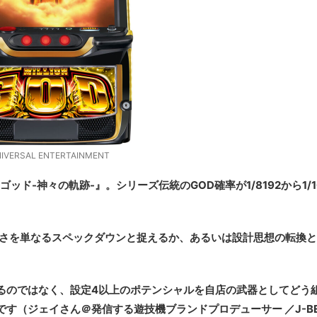
IVERSAL ENTERTAINMENT
ッド-神々の軌跡-』。シリーズ伝統のGOD確率が1/8192から1/1
重さを単なるスペックダウンと捉えるか、あるいは設計思想の転換
るのではなく、設定4以上のポテンシャルを自店の武器としてどう
です（ジェイさん＠
発信する遊技機ブランドプロデューサー ／J-BE