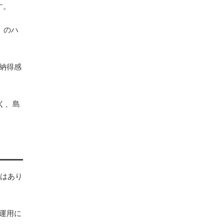
す。
」のハ
の納得感
く、島
ではあり
運用に