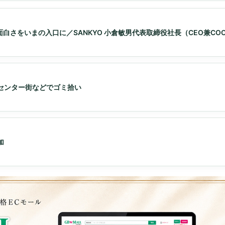
白さをいまの入口に／SANKYO 小倉敏男代表取締役社長（CEO兼CO
、センター街などでゴミ拾い
加