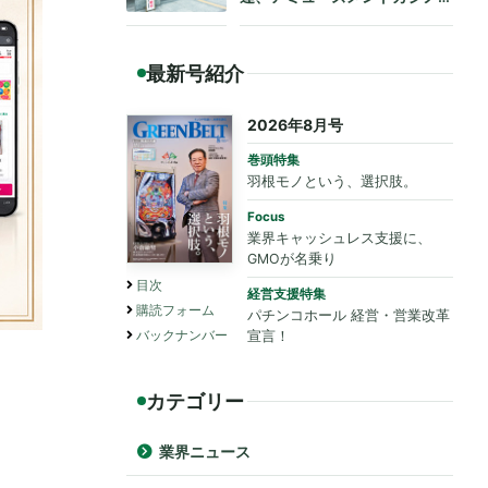
も法令遵守を要請
最新号紹介
2026年8月号
巻頭特集
羽根モノという、選択肢。
Focus
業界キャッシュレス支援に、
GMOが名乗り
目次
経営支援特集
購読フォーム
パチンコホール 経営・営業改革
バックナンバー
宣言！
カテゴリー
業界ニュース