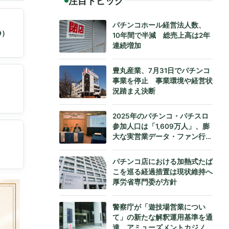
注目トピック
パチンコホール経営法人数、
O）
10年間で半減 総売上高は2年
連続増加
豊丸産業、7月31日でパチンコ
事業を停止 事業環境や経営状
況踏まえ決断
2025年のパチンコ・パチスロ
参加人口は「1,609万人」、膨
大な実営業データ・ファン行動
データをもとにダイコク電機が
公式発表
パチンコ店における加熱式たば
こを巡る経過措置は現状維持へ
厚労省専門委が方針
警察庁が「遊技場営業につい
て」の新たな解釈運用基準を通
達、アミューズメントカジノへ