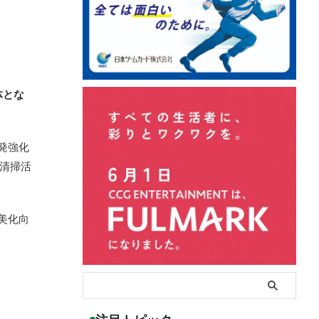
体とな
発強化
の清掃活
美化向