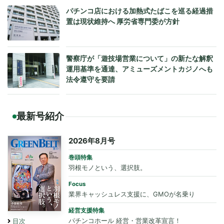
パチンコ店における加熱式たばこを巡る経過措
置は現状維持へ 厚労省専門委が方針
警察庁が「遊技場営業について」の新たな解釈
運用基準を通達、アミューズメントカジノへも
法令遵守を要請
最新号紹介
2026年8月号
巻頭特集
羽根モノという、選択肢。
Focus
業界キャッシュレス支援に、GMOが名乗り
経営支援特集
パチンコホール 経営・営業改革宣言！
目次