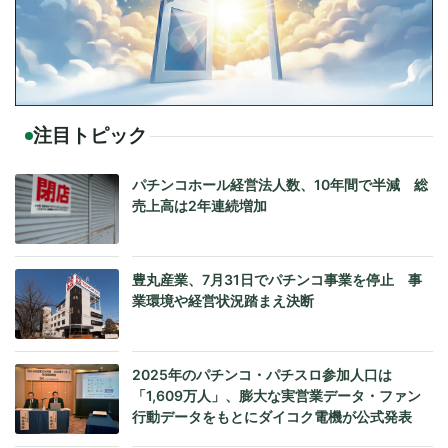
注目トピック
パチンコホール経営法人数、10年間で半減 総
売上高は2年連続増加
豊丸産業、7月31日でパチンコ事業を停止 事
業環境や経営状況踏まえ決断
2025年のパチンコ・パチスロ参加人口は
「1,609万人」、膨大な実営業データ・ファン
行動データをもとにダイコク電機が公式発表