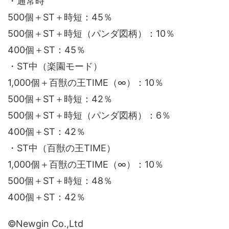
・通常時
500個＋ST＋時短：45％
500個＋ST＋時短（パンダ図柄）：10％
400個＋ST：45％
・ST中（楽園モード）
1,000個＋百獣の王TIME（∞）：10％
500個＋ST＋時短：42％
500個＋ST＋時短（パンダ図柄）：6％
400個＋ST：42％
・ST中（百獣の王TIME）
1,000個＋百獣の王TIME（∞）：10％
500個＋ST＋時短：48％
400個＋ST：42％
©Newgin Co.,Ltd