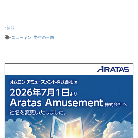
-
新台
-
ニューギン
,
野生の王国