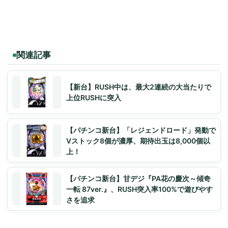
関連記事
【新台】RUSH中は、最大2連続の大当たりで
上位RUSHに突入
【パチンコ新台】「レジェンドロード」発動で
Vストック8個が濃厚、期待出玉は8,000個以
上！
【パチンコ新台】甘デジ『PA花の慶次～傾奇
一転 87ver.』、RUSH突入率100%で遊びやす
さを追求