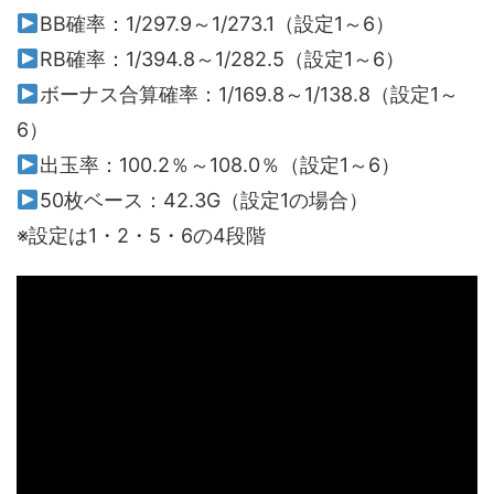
BB確率：1/297.9～1/273.1（設定1～6）
RB確率：1/394.8～1/282.5（設定1～6）
ボーナス合算確率：1/169.8～1/138.8（設定1～
6）
出玉率：100.2％～108.0％（設定1～6）
50枚ベース：42.3G（設定1の場合）
※設定は1・2・5・6の4段階