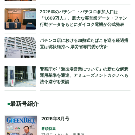
2025年のパチンコ・パチスロ参加人口は
「1,609万人」、膨大な実営業データ・ファン
行動データをもとにダイコク電機が公式発表
パチンコ店における加熱式たばこを巡る経過措
置は現状維持へ 厚労省専門委が方針
警察庁が「遊技場営業について」の新たな解釈
運用基準を通達、アミューズメントカジノへも
法令遵守を要請
最新号紹介
2026年8月号
巻頭特集
羽根モノという、選択肢。