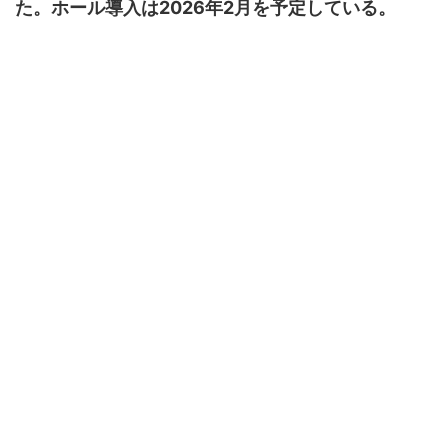
た。ホール導入は2026年2月を予定している。