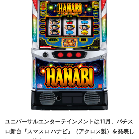
ユニバーサルエンターテインメントは11月、パチス
ロ新台『スマスロ ハナビ』（アクロス製）を発表し