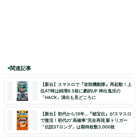
関連記事
【新台】スマスロで『攻殻機動隊』再起動！上
位AT時は純増8.5枚に劇的UP 神出鬼没の
「HACK」演出も見どころに
【新台】初代から19年…『秘宝伝』がスマスロ
で復活！初代の“高確率”完全再現 新トリガー
「伝説STロング」は期待枚数3,000枚