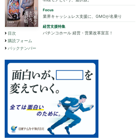
Focus
業界キャッシュレス支援に、GMOが名乗り
経営支援特集
パチンコホール 経営・営業改革宣言！
目次
購読フォーム
バックナンバー