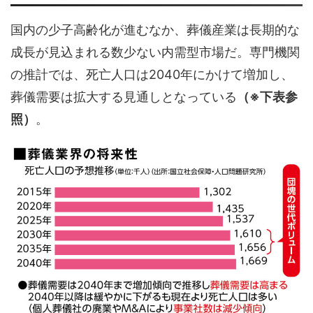
国内の少子高齢化が進むなか、葬儀産業は長期的な
成長が見込まれる数少ない内需型市場だ。専門機関
の推計では、死亡人口は
2040
年にかけて増加し、
葬儀需要は拡大する見通しとなっている
（※下表参
照）
。