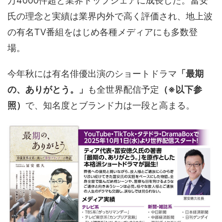
万
4000
件超と業界トップシェアに成長した。冨安
氏の理念と実績は業界内外で高く評価され、地上波
の有名
TV
番組をはじめ各種メディアにも多数登
場。
今年秋には有名俳優出演のショートドラマ
「最期
の、ありがとう。」
も全世界配信予定
（※以下参
照）
で、知名度とブランド力は一段と高まる。