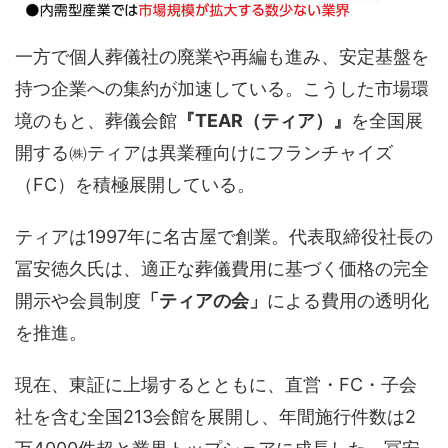
一方で個人葬儀社の廃業や再編も進み、安定基盤を
持つ企業への集約が加速している。こうした市場環
境のもと、葬儀会館
『TEAR（ティア）』
を全国展
開する㈱ティアは異業種向けにフランチャイズ
（
FC
）を積極展開している。
ティアは
1997
年に名古屋で創業。代表取締役社長の
冨安徳久氏は、適正な葬儀費用に基づく価格の完全
開示や会員制度
「ティアの会」
による費用の透明化
を推進。
現在、東証に上場するとともに、直営・
FC
・子会
社を含む全国
213
会館を展開し、年間施行件数は
2