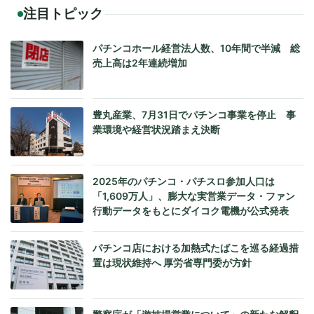
注目トピック
パチンコホール経営法人数、10年間で半減 総
売上高は2年連続増加
豊丸産業、7月31日でパチンコ事業を停止 事
業環境や経営状況踏まえ決断
2025年のパチンコ・パチスロ参加人口は
「1,609万人」、膨大な実営業データ・ファン
行動データをもとにダイコク電機が公式発表
パチンコ店における加熱式たばこを巡る経過措
置は現状維持へ 厚労省専門委が方針