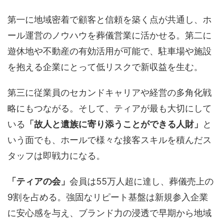
第一に地域密着で顧客と信頼を築く点が共通し、ホ
ール運営のノウハウを葬儀営業に活かせる。第二に
遊休地や不動産の有効活用が可能で、駐車場や施設
を抱える企業にとって低リスクで新収益を生む。
第三に従業員のセカンドキャリアや経営の多角化戦
略にもつながる。そして、ティアが最も大切にして
いる
「故人と遺族に寄り添うことができる人財」
と
いう面でも、ホールで様々な接客スキルを積んだス
タッフは即戦力になる。
「ティアの会」
会員は
55
万人超に達し、葬儀売上の
9
割を占める。強固なリピート基盤は新規参入企業
に安心感を与え、ブランド力の浸透で早期から地域