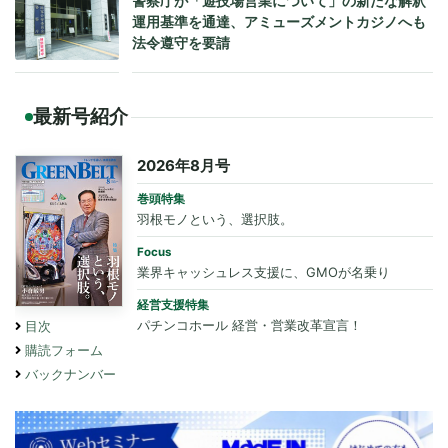
警察庁が「遊技場営業について」の新たな解釈
運用基準を通達、アミューズメントカジノへも
法令遵守を要請
最新号紹介
2026年8月号
巻頭特集
羽根モノという、選択肢。
Focus
業界キャッシュレス支援に、GMOが名乗り
経営支援特集
パチンコホール 経営・営業改革宣言！
目次
購読フォーム
バックナンバー