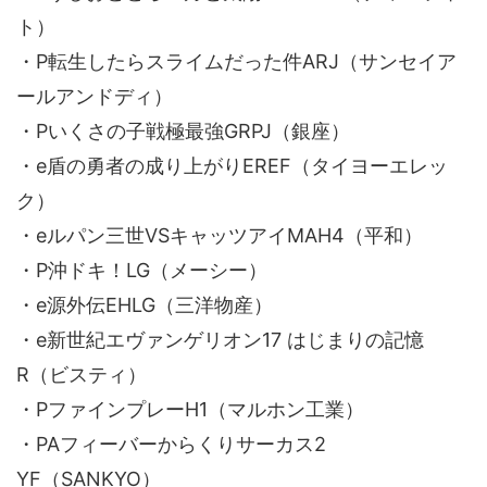
ト）
・P転生したらスライムだった件ARJ（サンセイア
ールアンドディ）
・Pいくさの子戦極最強GRPJ（銀座）
・e盾の勇者の成り上がりEREF（タイヨーエレッ
ク）
・eルパン三世VSキャッツアイMAH4（平和）
・P沖ドキ！LG（メーシー）
・e源外伝EHLG（三洋物産）
・e新世紀エヴァンゲリオン17 はじまりの記憶
R（ビスティ）
・PファインプレーH1（マルホン工業）
・PAフィーバーからくりサーカス2
YF（SANKYO）