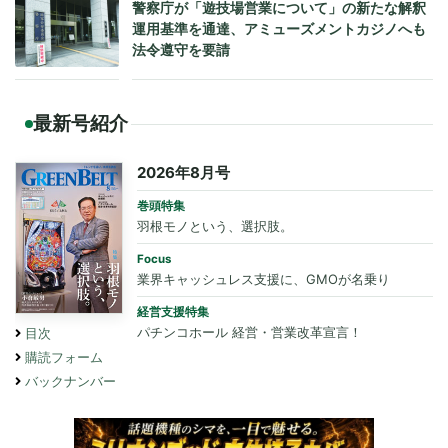
警察庁が「遊技場営業について」の新たな解釈
運用基準を通達、アミューズメントカジノへも
法令遵守を要請
最新号紹介
2026年8月号
巻頭特集
羽根モノという、選択肢。
Focus
業界キャッシュレス支援に、GMOが名乗り
経営支援特集
パチンコホール 経営・営業改革宣言！
目次
購読フォーム
バックナンバー