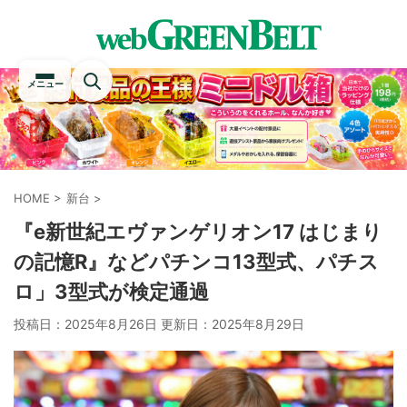
メニュー
HOME
>
新台
>
『e新世紀エヴァンゲリオン17 はじまり
の記憶R』などパチンコ13型式、パチス
ロ」3型式が検定通過
投稿日：2025年8月26日 更新日：
2025年8月29日