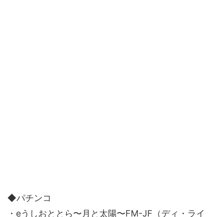
◆パチンコ
・eうしおととら〜月と太陽〜FM-JF（ディ・ライ