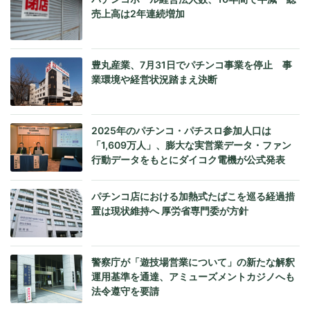
売上高は2年連続増加
豊丸産業、7月31日でパチンコ事業を停止 事
業環境や経営状況踏まえ決断
2025年のパチンコ・パチスロ参加人口は
「1,609万人」、膨大な実営業データ・ファン
行動データをもとにダイコク電機が公式発表
パチンコ店における加熱式たばこを巡る経過措
置は現状維持へ 厚労省専門委が方針
警察庁が「遊技場営業について」の新たな解釈
運用基準を通達、アミューズメントカジノへも
法令遵守を要請