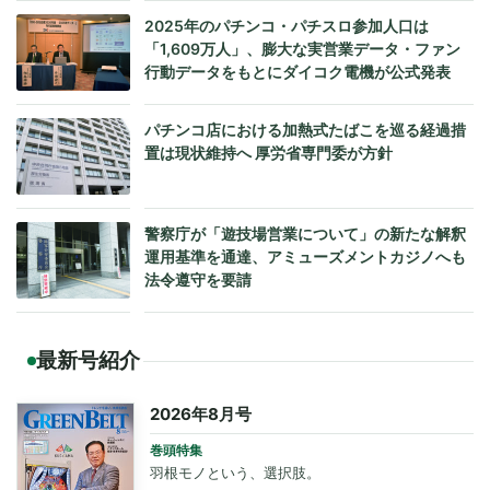
2025年のパチンコ・パチスロ参加人口は
「1,609万人」、膨大な実営業データ・ファン
行動データをもとにダイコク電機が公式発表
パチンコ店における加熱式たばこを巡る経過措
置は現状維持へ 厚労省専門委が方針
警察庁が「遊技場営業について」の新たな解釈
運用基準を通達、アミューズメントカジノへも
法令遵守を要請
最新号紹介
2026年8月号
巻頭特集
羽根モノという、選択肢。