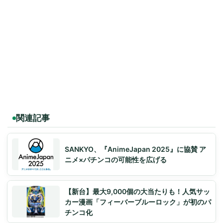
関連記事
SANKYO、『AnimeJapan 2025』に協賛 ア
ニメ×パチンコの可能性を広げる
【新台】最大9,000個の大当たりも！人気サッ
カー漫画「フィーバーブルーロック」が初のパ
チンコ化