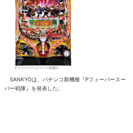
Pフィーバースーパー戦隊S
SANKYOは、パチンコ新機種『Pフィーバースー
パー戦隊』を発表した。