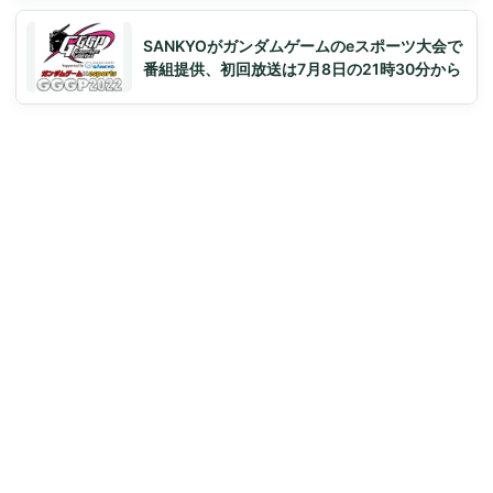
SANKYOがガンダムゲームのeスポーツ大会で
番組提供、初回放送は7月8日の21時30分から