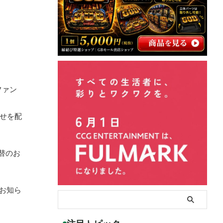
ファン
らせを配
替のお
お知ら