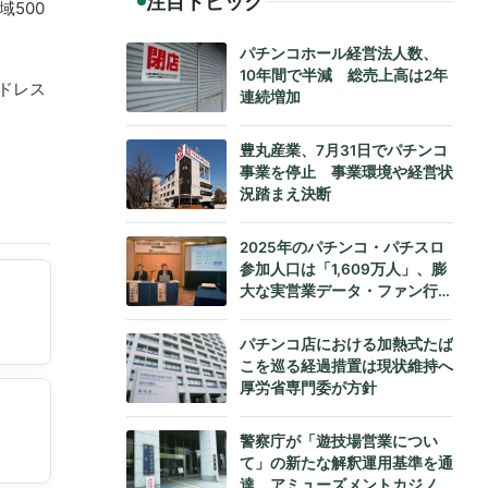
注目トピック
500
パチンコホール経営法人数、
10年間で半減 総売上高は2年
アドレス
連続増加
豊丸産業、7月31日でパチンコ
事業を停止 事業環境や経営状
況踏まえ決断
2025年のパチンコ・パチスロ
参加人口は「1,609万人」、膨
大な実営業データ・ファン行動
データをもとにダイコク電機が
公式発表
パチンコ店における加熱式たば
こを巡る経過措置は現状維持へ
厚労省専門委が方針
警察庁が「遊技場営業につい
て」の新たな解釈運用基準を通
達、アミューズメントカジノへ