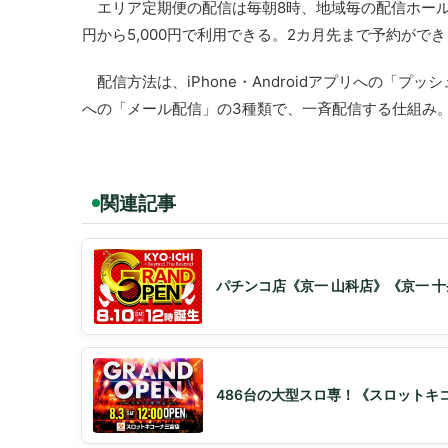
エリア定期便の配信は毎朝8時、地域毎の配信ホール
円から5,000円で利用できる。2カ月先まで予約がで
配信方法は、iPhone・Androidアプリへの「
への「メール配信」の3種類で、一斉配信する仕組み
関連記事
パチンコ店《京一 山科店》《京一 十
486台の大型スロ専！《スロットキ