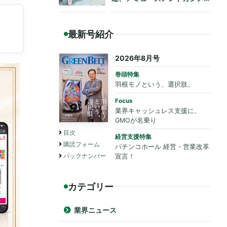
も法令遵守を要請
最新号紹介
2026年8月号
巻頭特集
羽根モノという、選択肢。
Focus
業界キャッシュレス支援に、
GMOが名乗り
目次
経営支援特集
購読フォーム
パチンコホール 経営・営業改革
バックナンバー
宣言！
カテゴリー
業界ニュース