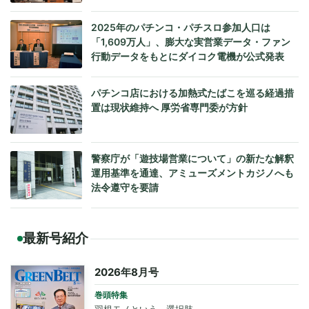
2025年のパチンコ・パチスロ参加人口は
「1,609万人」、膨大な実営業データ・ファン
行動データをもとにダイコク電機が公式発表
パチンコ店における加熱式たばこを巡る経過措
置は現状維持へ 厚労省専門委が方針
警察庁が「遊技場営業について」の新たな解釈
運用基準を通達、アミューズメントカジノへも
法令遵守を要請
最新号紹介
2026年8月号
巻頭特集