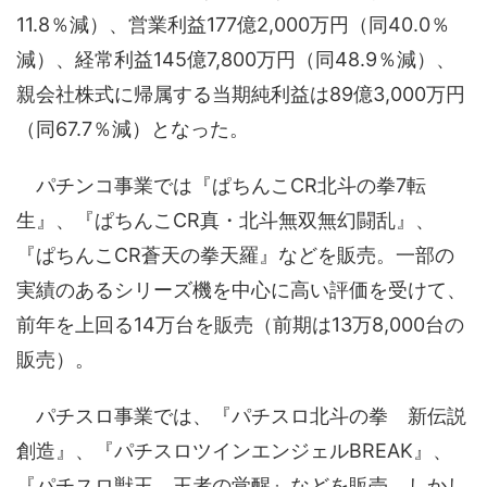
11.8％減）、営業利益177億2,000万円（同40.0％
減）、経常利益145億7,800万円（同48.9％減）、
親会社株式に帰属する当期純利益は89億3,000万円
（同67.7％減）となった。
パチンコ事業では『ぱちんこCR北斗の拳7転
生』、『ぱちんこCR真・北斗無双無幻闘乱』、
『ぱちんこCR蒼天の拳天羅』などを販売。一部の
実績のあるシリーズ機を中心に高い評価を受けて、
前年を上回る14万台を販売（前期は13万8,000台の
販売）。
パチスロ事業では、『パチスロ北斗の拳 新伝説
創造』、『パチスロツインエンジェルBREAK』、
『パチスロ獣王 王者の覚醒』などを販売。しかし