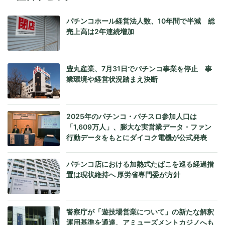
パチンコホール経営法人数、10年間で半減 総
売上高は2年連続増加
豊丸産業、7月31日でパチンコ事業を停止 事
業環境や経営状況踏まえ決断
2025年のパチンコ・パチスロ参加人口は
「1,609万人」、膨大な実営業データ・ファン
行動データをもとにダイコク電機が公式発表
パチンコ店における加熱式たばこを巡る経過措
置は現状維持へ 厚労省専門委が方針
警察庁が「遊技場営業について」の新たな解釈
運用基準を通達、アミューズメントカジノへも