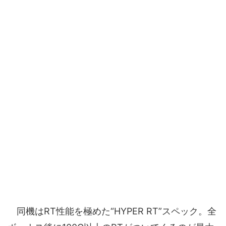
同機はRT性能を極めた“HYPER RT”スペック。全