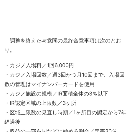
調整を終えた与党間の最終合意事項は次のとお
り。
・カジノ入場料／1回6,000円
・カジノ入場回数／週3回かつ月10回まで、入場回
数の管理はマイナンバーカードを使用
・カジノ施設の規模／IR面積全体の3％以下
・IR認定区域の上限数／3ヶ所
・区域上限数の見直し時期／1ヶ所目の認定から7年
経過後
・収益の一部を国などに納める割合／定率30％