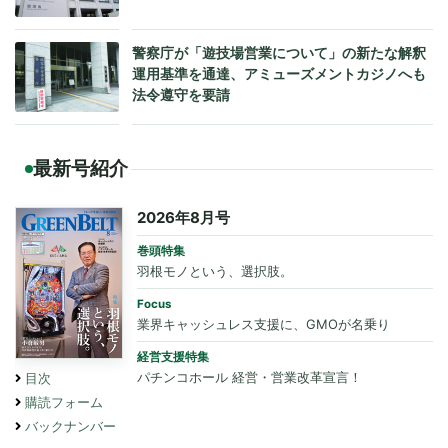
警察庁が「遊技場営業について」の新たな解釈
運用基準を通達、アミューズメントカジノへも
法令遵守を要請
最新号紹介
2026年8月号
巻頭特集
羽根モノという、選択肢。
Focus
業界キャッシュレス支援に、GMOが名乗り
経営支援特集
パチンコホール 経営・営業改革宣言！
目次
購読フォーム
バックナンバー