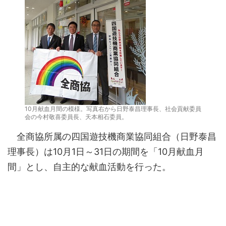
10月献血月間の模様。写真右から日野泰昌理事長、社会貢献委員
会の今村敬喜委員長、天本相石委員。
全商協所属の四国遊技機商業協同組合（日野泰昌
理事長）は10月1日～31日の期間を「10月献血月
間」とし、自主的な献血活動を行った。