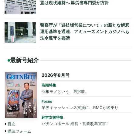
置は現状維持へ 厚労省専門委が方針
警察庁が「遊技場営業について」の新たな解釈
運用基準を通達、アミューズメントカジノへも
法令遵守を要請
最新号紹介
2026年8月号
巻頭特集
羽根モノという、選択肢。
Focus
業界キャッシュレス支援に、GMOが名乗り
経営支援特集
パチンコホール 経営・営業改革宣言！
目次
購読フォーム