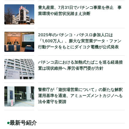
豊丸産業、7月31日でパチンコ事業を停止 事
業環境や経営状況踏まえ決断
2025年のパチンコ・パチスロ参加人口は
「1,609万人」、膨大な実営業データ・ファン
行動データをもとにダイコク電機が公式発表
パチンコ店における加熱式たばこを巡る経過措
置は現状維持へ 厚労省専門委が方針
警察庁が「遊技場営業について」の新たな解釈
運用基準を通達、アミューズメントカジノへも
法令遵守を要請
最新号紹介