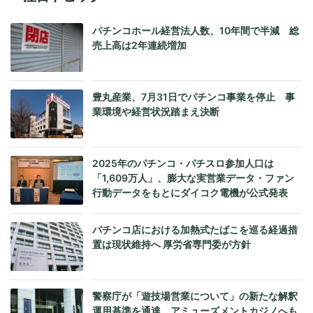
パチンコホール経営法人数、10年間で半減 総
売上高は2年連続増加
豊丸産業、7月31日でパチンコ事業を停止 事
業環境や経営状況踏まえ決断
2025年のパチンコ・パチスロ参加人口は
「1,609万人」、膨大な実営業データ・ファン
行動データをもとにダイコク電機が公式発表
パチンコ店における加熱式たばこを巡る経過措
置は現状維持へ 厚労省専門委が方針
警察庁が「遊技場営業について」の新たな解釈
運用基準を通達、アミューズメントカジノへも