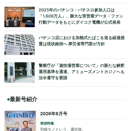
2025年のパチンコ・パチスロ参加人口は
「1,609万人」、膨大な実営業データ・ファン
行動データをもとにダイコク電機が公式発表
パチンコ店における加熱式たばこを巡る経過措
置は現状維持へ 厚労省専門委が方針
警察庁が「遊技場営業について」の新たな解釈
運用基準を通達、アミューズメントカジノへも
法令遵守を要請
最新号紹介
2026年8月号
巻頭特集
羽根モノという、選択肢。