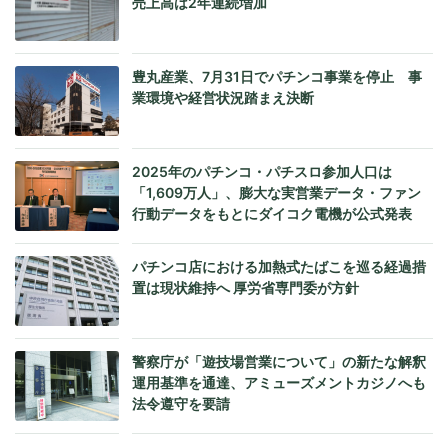
売上高は2年連続増加
豊丸産業、7月31日でパチンコ事業を停止 事
業環境や経営状況踏まえ決断
2025年のパチンコ・パチスロ参加人口は
「1,609万人」、膨大な実営業データ・ファン
行動データをもとにダイコク電機が公式発表
パチンコ店における加熱式たばこを巡る経過措
置は現状維持へ 厚労省専門委が方針
警察庁が「遊技場営業について」の新たな解釈
運用基準を通達、アミューズメントカジノへも
法令遵守を要請