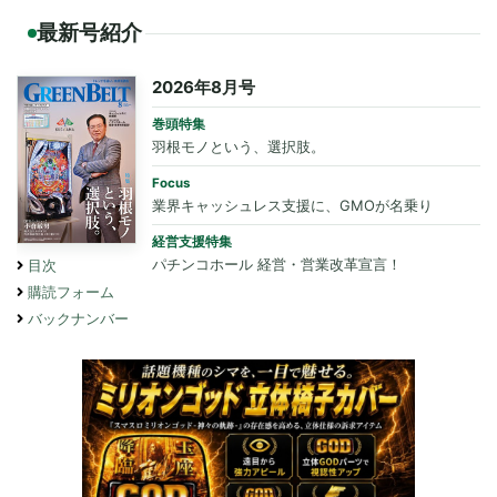
最新号紹介
2026年8月号
巻頭特集
羽根モノという、選択肢。
Focus
業界キャッシュレス支援に、GMOが名乗り
経営支援特集
パチンコホール 経営・営業改革宣言！
目次
購読フォーム
バックナンバー