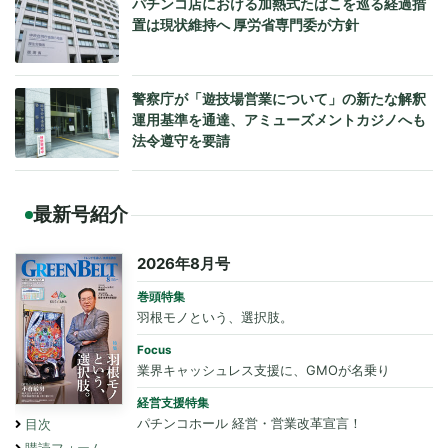
パチンコ店における加熱式たばこを巡る経過措
置は現状維持へ 厚労省専門委が方針
警察庁が「遊技場営業について」の新たな解釈
運用基準を通達、アミューズメントカジノへも
法令遵守を要請
最新号紹介
2026年8月号
巻頭特集
羽根モノという、選択肢。
Focus
業界キャッシュレス支援に、GMOが名乗り
経営支援特集
パチンコホール 経営・営業改革宣言！
目次