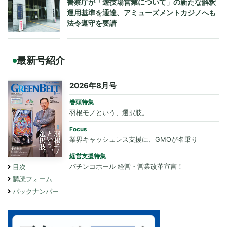
警察庁が「遊技場営業について」の新たな解釈
運用基準を通達、アミューズメントカジノへも
法令遵守を要請
最新号紹介
2026年8月号
巻頭特集
羽根モノという、選択肢。
Focus
業界キャッシュレス支援に、GMOが名乗り
経営支援特集
パチンコホール 経営・営業改革宣言！
目次
購読フォーム
バックナンバー