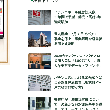
注目トピック
パチンコホール経営法人数、
10年間で半減 総売上高は2年
連続増加
豊丸産業、7月31日でパチンコ
事業を停止 事業環境や経営状
況踏まえ決断
2025年のパチンコ・パチスロ
参加人口は「1,609万人」、膨
大な実営業データ・ファン行動
データをもとにダイコク電機が
公式発表
パチンコ店における加熱式たば
こを巡る経過措置は現状維持へ
厚労省専門委が方針
警察庁が「遊技場営業につい
て」の新たな解釈運用基準を通
達、アミューズメントカジノへ