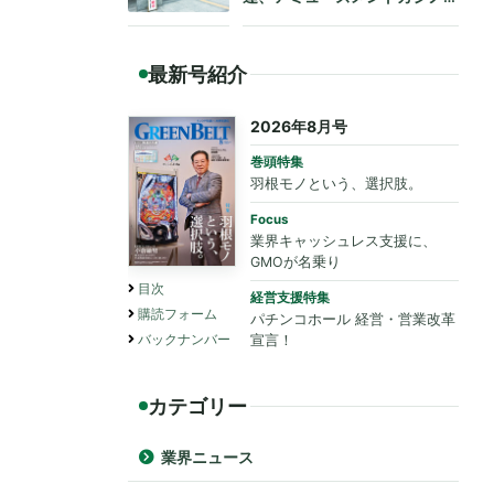
も法令遵守を要請
最新号紹介
2026年8月号
巻頭特集
羽根モノという、選択肢。
Focus
業界キャッシュレス支援に、
GMOが名乗り
目次
経営支援特集
購読フォーム
パチンコホール 経営・営業改革
バックナンバー
宣言！
カテゴリー
業界ニュース