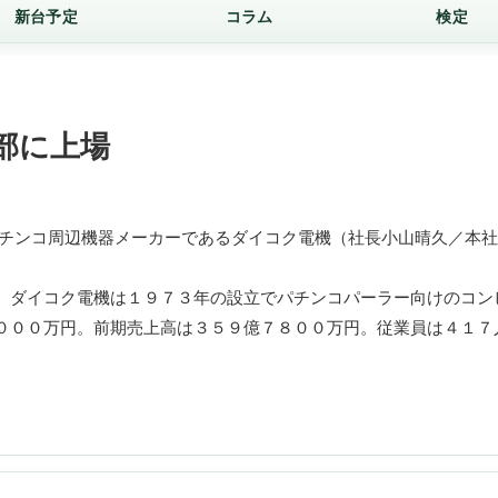
新台予定
コラム
検定
部に上場
チンコ周辺機器メーカーであるダイコク電機（社長小山晴久／本社
。ダイコク電機は１９７３年の設立でパチンコパーラー向けのコン
０００万円。前期売上高は３５９億７８００万円。従業員は４１７