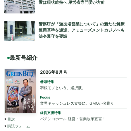
置は現状維持へ 厚労省専門委が方針
警察庁が「遊技場営業について」の新たな解釈
運用基準を通達、アミューズメントカジノへも
法令遵守を要請
最新号紹介
2026年8月号
巻頭特集
羽根モノという、選択肢。
Focus
業界キャッシュレス支援に、GMOが名乗り
経営支援特集
パチンコホール 経営・営業改革宣言！
目次
購読フォーム