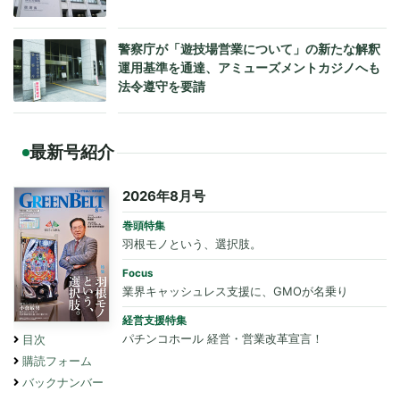
警察庁が「遊技場営業について」の新たな解釈
運用基準を通達、アミューズメントカジノへも
法令遵守を要請
最新号紹介
2026年8月号
巻頭特集
羽根モノという、選択肢。
Focus
業界キャッシュレス支援に、GMOが名乗り
経営支援特集
パチンコホール 経営・営業改革宣言！
目次
購読フォーム
バックナンバー