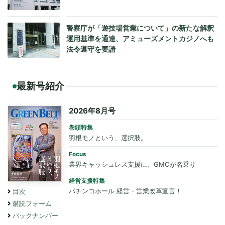
警察庁が「遊技場営業について」の新たな解釈
運用基準を通達、アミューズメントカジノへも
法令遵守を要請
最新号紹介
2026年8月号
巻頭特集
羽根モノという、選択肢。
Focus
業界キャッシュレス支援に、GMOが名乗り
経営支援特集
パチンコホール 経営・営業改革宣言！
目次
購読フォーム
バックナンバー