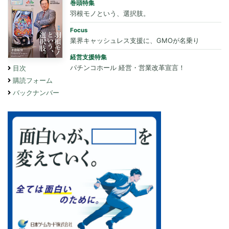
巻頭特集
羽根モノという、選択肢。
Focus
業界キャッシュレス支援に、GMOが名乗り
経営支援特集
パチンコホール 経営・営業改革宣言！
目次
購読フォーム
バックナンバー