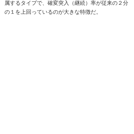
属するタイプで、確変突入（継続）率が従来の２分
の１を上回っているのが大きな特徴だ。