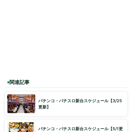
関連記事
パチンコ・パチスロ新台スケジュール【3/25
更新】
パチンコ・パチスロ新台スケジュール【5/1更