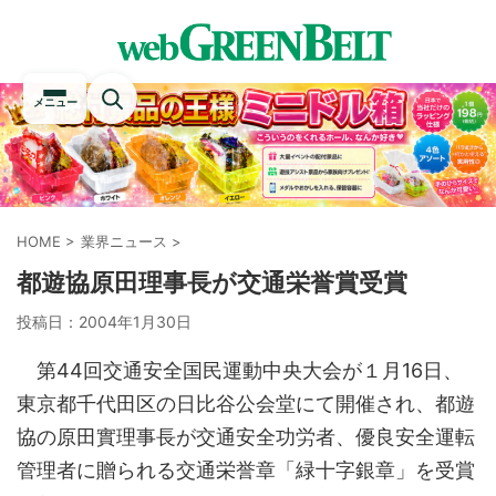
メニュー
HOME
>
業界ニュース
>
都遊協原田理事長が交通栄誉賞受賞
投稿日：
2004年1月30日
第44回交通安全国民運動中央大会が１月16日、
東京都千代田区の日比谷公会堂にて開催され、都遊
協の原田實理事長が交通安全功労者、優良安全運転
管理者に贈られる交通栄誉章「緑十字銀章」を受賞