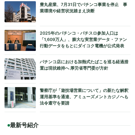
豊丸産業、7月31日でパチンコ事業を停止 事
業環境や経営状況踏まえ決断
2025年のパチンコ・パチスロ参加人口は
「1,609万人」、膨大な実営業データ・ファン
行動データをもとにダイコク電機が公式発表
パチンコ店における加熱式たばこを巡る経過措
置は現状維持へ 厚労省専門委が方針
警察庁が「遊技場営業について」の新たな解釈
運用基準を通達、アミューズメントカジノへも
法令遵守を要請
最新号紹介