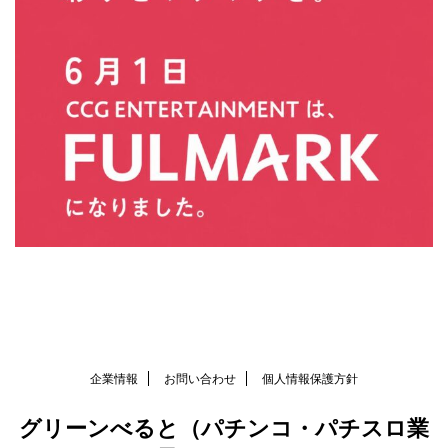
企業情報
お問い合わせ
個人情報保護方針
グリーンべると（パチンコ・パチスロ業