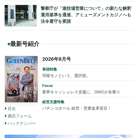
警察庁が「遊技場営業について」の新たな解釈
運用基準を通達、アミューズメントカジノへも
法令遵守を要請
最新号紹介
2026年8月号
巻頭特集
羽根モノという、選択肢。
Focus
業界キャッシュレス支援に、GMOが名乗り
経営支援特集
パチンコホール 経営・営業改革宣言！
目次
購読フォーム
バックナンバー