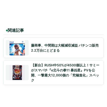
関連記事
藤商事、中間期は大幅減収減益 パチンコ販売
2.2万台にとどまる
【新台】RUSH中50%が4500個以上！サミー
がスマパチ『e北斗の拳11 暴凶星』PVを公
開、一撃最大12,000個の「究極進化」スペッ
ク