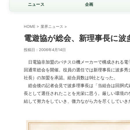
ニュース
企画
HOME
>
業界ニュース
>
電遊協が総会、新理事長に波
投稿日：
2006年4月14日
日電協非加盟のパチスロ機メーカーで構成される電子
回通常総会を開催。役員の選任では新理事長に波多秀
社長）の加盟を承認。組合員数は9社となった。
総会後の記者会見で波多理事長は「当組合は回胴式
長として選任されたことを光栄に思う。厳しい環境の
結して努力をしていき、微力ながら力を尽くしていき