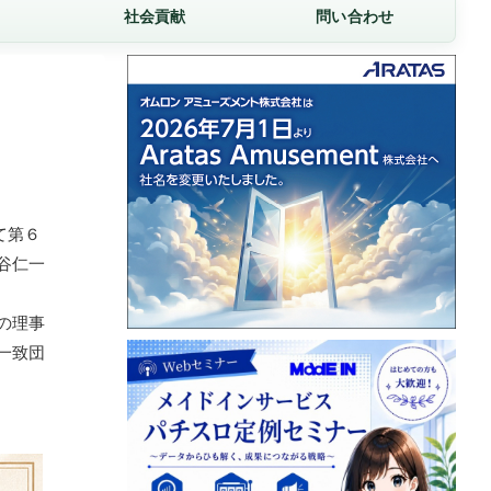
社会貢献
問い合わせ
て第６
谷仁一
の理事
一致団