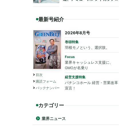
も法令遵守を要請
最新号紹介
2026年8月号
巻頭特集
羽根モノという、選択肢。
Focus
業界キャッシュレス支援に、
GMOが名乗り
目次
経営支援特集
購読フォーム
パチンコホール 経営・営業改革
バックナンバー
宣言！
カテゴリー
業界ニュース