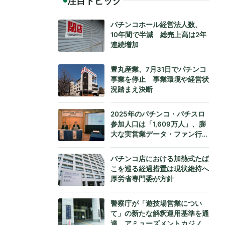
注目トピック
パチンコホール経営法人数、
10年間で半減 総売上高は2年
連続増加
豊丸産業、7月31日でパチンコ
事業を停止 事業環境や経営状
況踏まえ決断
2025年のパチンコ・パチスロ
参加人口は「1,609万人」、膨
大な実営業データ・ファン行動
データをもとにダイコク電機が
公式発表
パチンコ店における加熱式たば
こを巡る経過措置は現状維持へ
厚労省専門委が方針
警察庁が「遊技場営業につい
て」の新たな解釈運用基準を通
達、アミューズメントカジノへ