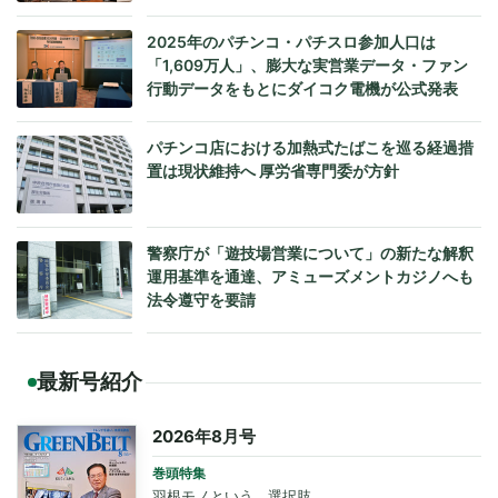
2025年のパチンコ・パチスロ参加人口は
「1,609万人」、膨大な実営業データ・ファン
行動データをもとにダイコク電機が公式発表
パチンコ店における加熱式たばこを巡る経過措
置は現状維持へ 厚労省専門委が方針
警察庁が「遊技場営業について」の新たな解釈
運用基準を通達、アミューズメントカジノへも
法令遵守を要請
最新号紹介
2026年8月号
巻頭特集
羽根モノという、選択肢。