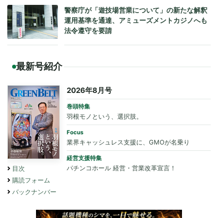
警察庁が「遊技場営業について」の新たな解釈
運用基準を通達、アミューズメントカジノへも
法令遵守を要請
最新号紹介
2026年8月号
巻頭特集
羽根モノという、選択肢。
Focus
業界キャッシュレス支援に、GMOが名乗り
経営支援特集
パチンコホール 経営・営業改革宣言！
目次
購読フォーム
バックナンバー