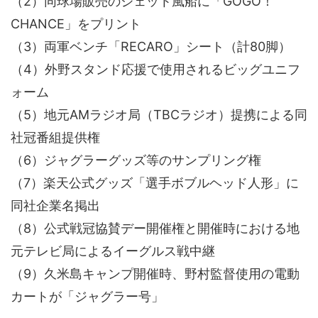
（2）同球場販売のジェット風船に「GOGO！
CHANCE」をプリント
（3）両軍ベンチ「RECARO」シート（計80脚）
（4）外野スタンド応援で使用されるビッグユニフ
ォーム
（5）地元AMラジオ局（TBCラジオ）提携による同
社冠番組提供権
（6）ジャグラーグッズ等のサンプリング権
（7）楽天公式グッズ「選手ボブルヘッド人形」に
同社企業名掲出
（8）公式戦冠協賛デー開催権と開催時における地
元テレビ局によるイーグルス戦中継
（9）久米島キャンプ開催時、野村監督使用の電動
カートが「ジャグラー号」