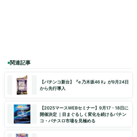
関連記事
【パチンコ新台】『e 乃木坂46 Ⅱ』が9月24日
から先行導入
【2025マースWEBセミナー】9月17・18日に
開催決定 ｜目まぐるしく変化を続けるパチン
コ・パチスロ市場を見極める