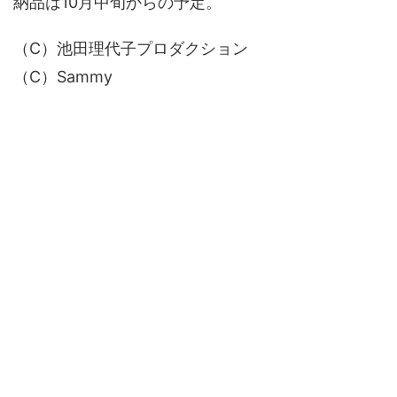
納品は10月中旬からの予定。
（C）池田理代子プロダクション
（C）Sammy