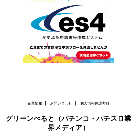
企業情報
お問い合わせ
個人情報保護方針
グリーンべると（パチンコ・パチスロ業
界メディア）