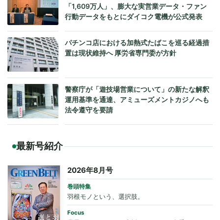
「1,609万人」、膨大な実営業データ・ファン
行動データをもとにダイコク電機が公式発表
パチンコ店における加熱式たばこを巡る経過措
置は現状維持へ 厚労省専門委が方針
警察庁が「遊技場営業について」の新たな解釈
運用基準を通達、アミューズメントカジノへも
法令遵守を要請
最新号紹介
2026年8月号
巻頭特集
羽根モノという、選択肢。
Focus