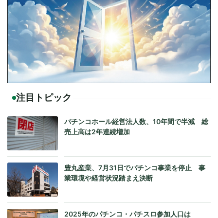
注目トピック
パチンコホール経営法人数、10年間で半減 総
売上高は2年連続増加
豊丸産業、7月31日でパチンコ事業を停止 事
業環境や経営状況踏まえ決断
2025年のパチンコ・パチスロ参加人口は