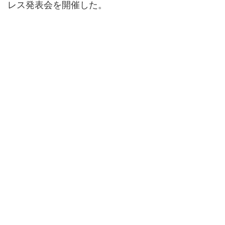
レス発表会を開催した。