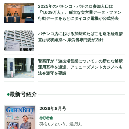
2025年のパチンコ・パチスロ参加人口は
「1,609万人」、膨大な実営業データ・ファン
行動データをもとにダイコク電機が公式発表
パチンコ店における加熱式たばこを巡る経過措
置は現状維持へ 厚労省専門委が方針
警察庁が「遊技場営業について」の新たな解釈
運用基準を通達、アミューズメントカジノへも
法令遵守を要請
最新号紹介
2026年8月号
巻頭特集
羽根モノという、選択肢。