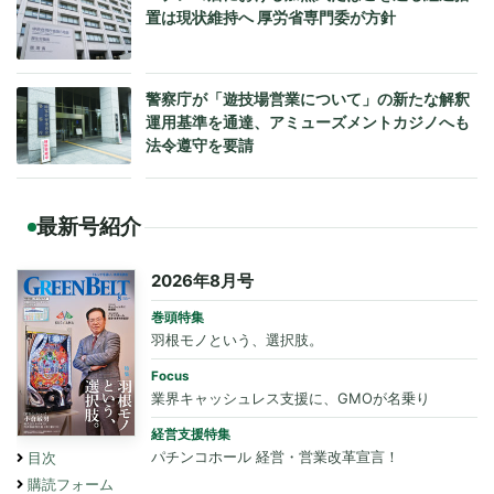
置は現状維持へ 厚労省専門委が方針
警察庁が「遊技場営業について」の新たな解釈
運用基準を通達、アミューズメントカジノへも
法令遵守を要請
最新号紹介
2026年8月号
巻頭特集
羽根モノという、選択肢。
Focus
業界キャッシュレス支援に、GMOが名乗り
経営支援特集
パチンコホール 経営・営業改革宣言！
目次
購読フォーム