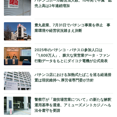
パチンコホール経営法人数、10年間で半減 総
売上高は2年連続増加
豊丸産業、7月31日でパチンコ事業を停止 事
業環境や経営状況踏まえ決断
2025年のパチンコ・パチスロ参加人口は
「1,609万人」、膨大な実営業データ・ファン
行動データをもとにダイコク電機が公式発表
パチンコ店における加熱式たばこを巡る経過措
置は現状維持へ 厚労省専門委が方針
警察庁が「遊技場営業について」の新たな解釈
運用基準を通達、アミューズメントカジノへも
法令遵守を要請