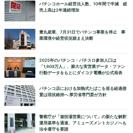
パチンコホール経営法人数、10年間で半減 総
売上高は2年連続増加
豊丸産業、7月31日でパチンコ事業を停止 事
業環境や経営状況踏まえ決断
2025年のパチンコ・パチスロ参加人口は
「1,609万人」、膨大な実営業データ・ファン
行動データをもとにダイコク電機が公式発表
パチンコ店における加熱式たばこを巡る経過措
置は現状維持へ 厚労省専門委が方針
警察庁が「遊技場営業について」の新たな解釈
運用基準を通達、アミューズメントカジノへも
法令遵守を要請