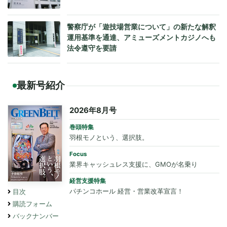
警察庁が「遊技場営業について」の新たな解釈
運用基準を通達、アミューズメントカジノへも
法令遵守を要請
最新号紹介
2026年8月号
巻頭特集
羽根モノという、選択肢。
Focus
業界キャッシュレス支援に、GMOが名乗り
経営支援特集
パチンコホール 経営・営業改革宣言！
目次
購読フォーム
バックナンバー