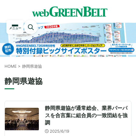
メニュー
HOME
>
静岡県遊協
静岡県遊協
静岡県遊協が通常総会、業界パーパ
スを合言葉に組合員の一致団結を強
調
2025/6/19