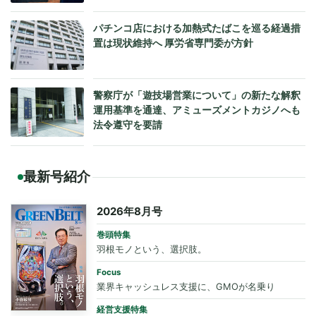
パチンコ店における加熱式たばこを巡る経過措
置は現状維持へ 厚労省専門委が方針
警察庁が「遊技場営業について」の新たな解釈
運用基準を通達、アミューズメントカジノへも
法令遵守を要請
最新号紹介
2026年8月号
巻頭特集
羽根モノという、選択肢。
Focus
業界キャッシュレス支援に、GMOが名乗り
経営支援特集