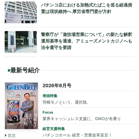
パチンコ店における加熱式たばこを巡る経過措
置は現状維持へ 厚労省専門委が方針
警察庁が「遊技場営業について」の新たな解釈
運用基準を通達、アミューズメントカジノへも
法令遵守を要請
最新号紹介
2026年8月号
巻頭特集
羽根モノという、選択肢。
Focus
業界キャッシュレス支援に、GMOが名乗り
経営支援特集
パチンコホール 経営・営業改革宣言！
目次