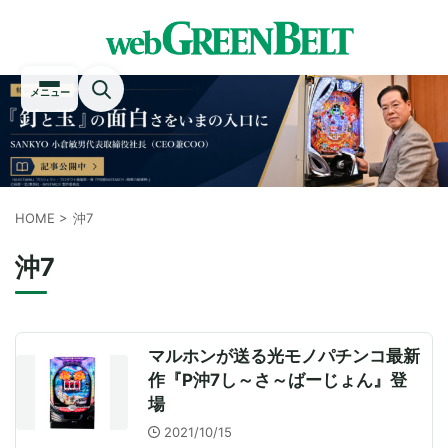
メニュー
HOME
>
沖7
沖7
マルホンが送る光モノパチンコ最新
作『P沖7し～さ～ばーじょん』登
場
2021/10/15