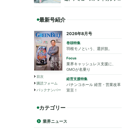
も法令遵守を要請
最新号紹介
2026年8月号
巻頭特集
羽根モノという、選択肢。
Focus
業界キャッシュレス支援に、
GMOが名乗り
目次
経営支援特集
購読フォーム
パチンコホール 経営・営業改革
バックナンバー
宣言！
カテゴリー
業界ニュース