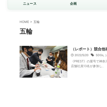
ニュース
企画
HOME
>
五輪
五輪
（レポート）競合他社
2022/5/20
SDGs
,
《PREST》の屋号で神
店舗社員13名が参加し、「S