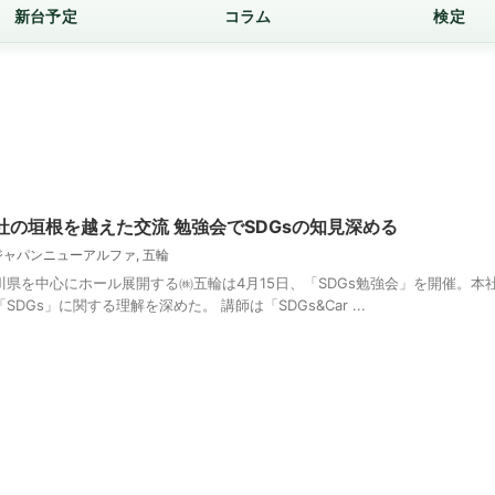
新台予定
コラム
検定
の垣根を越えた交流 勉強会でSDGsの知見深める
ジャパンニューアルファ
,
五輪
奈川県を中心にホール展開する㈱五輪は4月15日、「SDGs勉強会」を開催。本
DGs」に関する理解を深めた。 講師は「SDGs&Car ...