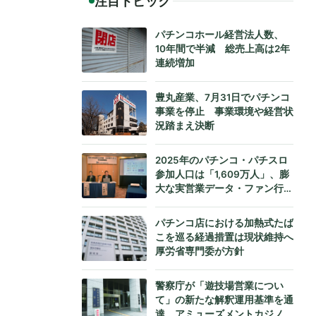
注目トピック
パチンコホール経営法人数、
10年間で半減 総売上高は2年
連続増加
豊丸産業、7月31日でパチンコ
事業を停止 事業環境や経営状
況踏まえ決断
2025年のパチンコ・パチスロ
参加人口は「1,609万人」、膨
大な実営業データ・ファン行動
データをもとにダイコク電機が
公式発表
パチンコ店における加熱式たば
こを巡る経過措置は現状維持へ
厚労省専門委が方針
警察庁が「遊技場営業につい
て」の新たな解釈運用基準を通
達、アミューズメントカジノへ