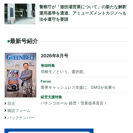
警察庁が「遊技場営業について」の新たな解釈
運用基準を通達、アミューズメントカジノへも
法令遵守を要請
最新号紹介
2026年8月号
巻頭特集
羽根モノという、選択肢。
Focus
業界キャッシュレス支援に、GMOが名乗り
経営支援特集
パチンコホール 経営・営業改革宣言！
目次
購読フォーム
バックナンバー