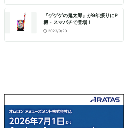
『ゲゲゲの鬼太郎』が9年振りにP
機・スマパチで登場！
2023/9/20