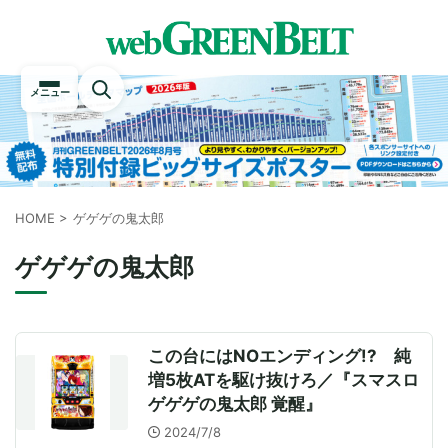
メニュー
HOME
>
ゲゲゲの鬼太郎
ゲゲゲの鬼太郎
この台にはNOエンディング!? 純
増5枚ATを駆け抜けろ／『スマスロ
ゲゲゲの鬼太郎 覚醒』
2024/7/8