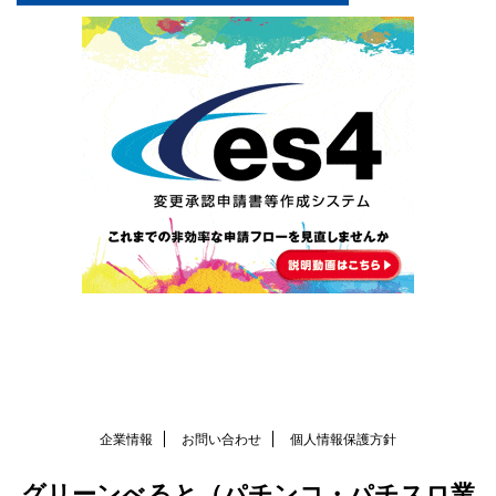
企業情報
お問い合わせ
個人情報保護方針
グリーンべると（パチンコ・パチスロ業