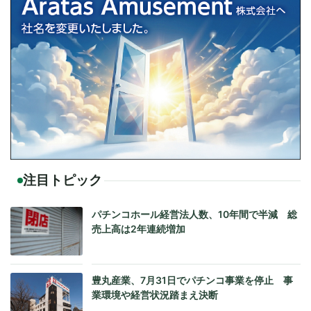
注目トピック
パチンコホール経営法人数、10年間で半減 総
売上高は2年連続増加
豊丸産業、7月31日でパチンコ事業を停止 事
業環境や経営状況踏まえ決断