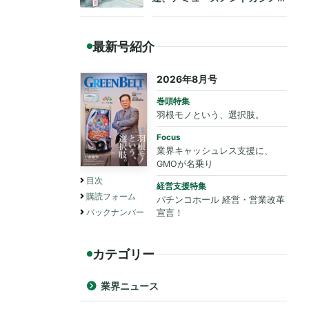
も法令遵守を要請
最新号紹介
2026年8月号
巻頭特集
羽根モノという、選択肢。
Focus
業界キャッシュレス支援に、
GMOが名乗り
目次
経営支援特集
購読フォーム
パチンコホール 経営・営業改革
バックナンバー
宣言！
カテゴリー
業界ニュース