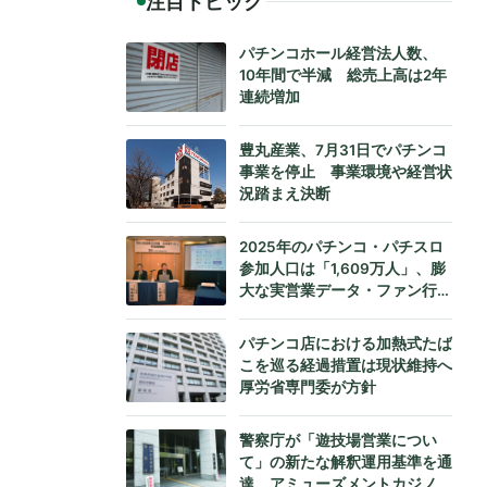
注目トピック
パチンコホール経営法人数、
10年間で半減 総売上高は2年
連続増加
豊丸産業、7月31日でパチンコ
事業を停止 事業環境や経営状
況踏まえ決断
2025年のパチンコ・パチスロ
参加人口は「1,609万人」、膨
大な実営業データ・ファン行動
データをもとにダイコク電機が
公式発表
パチンコ店における加熱式たば
こを巡る経過措置は現状維持へ
厚労省専門委が方針
警察庁が「遊技場営業につい
て」の新たな解釈運用基準を通
達、アミューズメントカジノへ