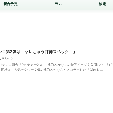
新台予定
コラム
検定
チンコ第2弾は「ヤレちゃう甘神スペック！」
,
マルホン
パチンコ新台『Pカナカナ2 with 桃乃木かな』の特設ページを公開した。納
 同機は、人気セクシー女優の桃乃木かなさんとコラボした『CRA K ...