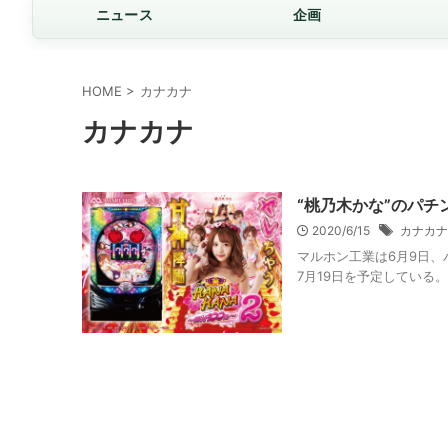
ニュース
企画
HOME
>
カナカナ
カナカナ
“桃乃木かな”のパ
2020/6/15
カナカナ
マルホン工業は6月9日、
7月19日を予定している。