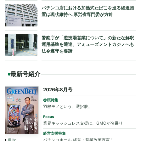
パチンコ店における加熱式たばこを巡る経過措
置は現状維持へ 厚労省専門委が方針
警察庁が「遊技場営業について」の新たな解釈
運用基準を通達、アミューズメントカジノへも
法令遵守を要請
最新号紹介
2026年8月号
巻頭特集
羽根モノという、選択肢。
Focus
業界キャッシュレス支援に、GMOが名乗り
経営支援特集
パチンコホール 経営・営業改革宣言！
目次