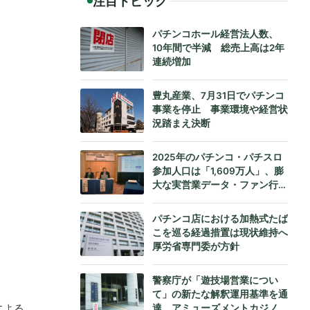
注目トピック
パチンコホール経営法人数、
10年間で半減 総売上高は2年
連続増加
豊丸産業、7月31日でパチンコ
事業を停止 事業環境や経営状
況踏まえ決断
2025年のパチンコ・パチスロ
参加人口は「1,609万人」、膨
大な実営業データ・ファン行動
データをもとにダイコク電機が
公式発表
パチンコ店における加熱式たば
こを巡る経過措置は現状維持へ
厚労省専門委が方針
警察庁が「遊技場営業につい
て」の新たな解釈運用基準を通
による
達、アミューズメントカジノへ