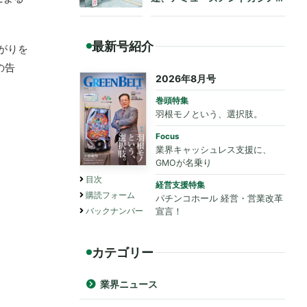
も法令遵守を要請
最新号紹介
がりを
の告
2026年8月号
巻頭特集
羽根モノという、選択肢。
Focus
業界キャッシュレス支援に、
GMOが名乗り
目次
経営支援特集
購読フォーム
パチンコホール 経営・営業改革
バックナンバー
宣言！
カテゴリー
業界ニュース