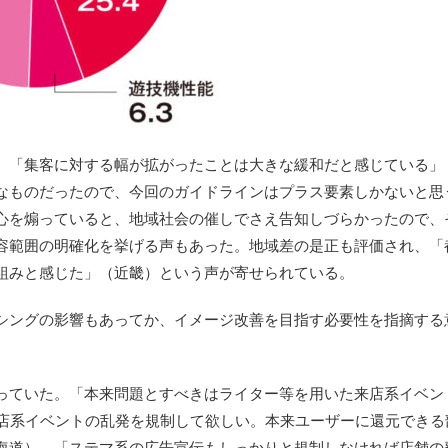
、「集客に対する幅が拡がったことは大きな緩和だと感じている」
なものだったので、今回のガイドラインはプラス要素しかないと思
心を煽っていると、地域社会の催しでさえ告知しづらかったので、
容範囲の明確化を挙げる声もあった。地域差の是正も評価され、「
組みと感じた」（近畿）という声が寄せられている。
シングの影響もあってか、イメージ改善を目指す必要性を指摘する
っていた。「本来問題とすべきはライター等を用いた来店系イベン
来店系イベントの乱発を規制して欲しい。本来ユーザーに還元できる
海道）、「ステマ系の広告宣伝もしっかりと規制しなければ店舗の