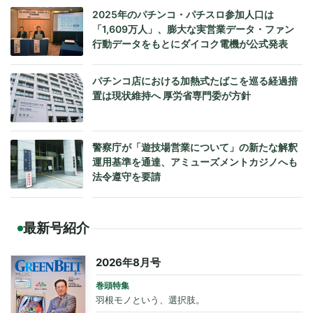
2025年のパチンコ・パチスロ参加人口は
「1,609万人」、膨大な実営業データ・ファン
行動データをもとにダイコク電機が公式発表
パチンコ店における加熱式たばこを巡る経過措
置は現状維持へ 厚労省専門委が方針
警察庁が「遊技場営業について」の新たな解釈
運用基準を通達、アミューズメントカジノへも
法令遵守を要請
最新号紹介
2026年8月号
巻頭特集
羽根モノという、選択肢。