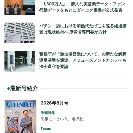
「1,609万人」、膨大な実営業データ・ファン
行動データをもとにダイコク電機が公式発表
パチンコ店における加熱式たばこを巡る経過措
置は現状維持へ 厚労省専門委が方針
警察庁が「遊技場営業について」の新たな解釈
運用基準を通達、アミューズメントカジノへも
法令遵守を要請
最新号紹介
2026年8月号
巻頭特集
羽根モノという、選択肢。
Focus