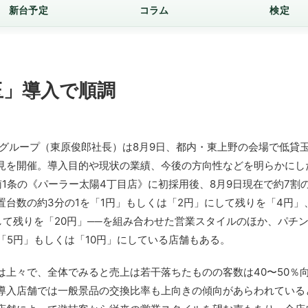
新台予定
コラム
検定
玉」導入で順調
グループ（東原俊郎社長）は8月9日、都内・東上野の会場で低貸
見を開催。導入目的や現状の業績、今後の方向性などを明らかにし
条の《パーラー太陽4丁目店》に初採用後、8月9日現在で約7割の
台数の約3分の1を「1円」もしくは「2円」にして残りを「4円」
して残りを「20円」──を組み合わせた営業スタイルのほか、パチ
「5円」もしくは「10円」にしている店舗もある。
上々で、全体でみると売上は若干落ちたものの客数は40〜50％
導入店舗では一般景品の交換比率も上向きの傾向があらわれている