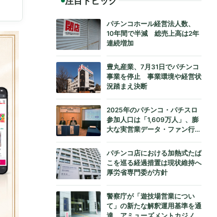
注目トピック
パチンコホール経営法人数、
10年間で半減 総売上高は2年
連続増加
豊丸産業、7月31日でパチンコ
事業を停止 事業環境や経営状
況踏まえ決断
2025年のパチンコ・パチスロ
参加人口は「1,609万人」、膨
大な実営業データ・ファン行動
データをもとにダイコク電機が
公式発表
パチンコ店における加熱式たば
こを巡る経過措置は現状維持へ
厚労省専門委が方針
警察庁が「遊技場営業につい
て」の新たな解釈運用基準を通
達、アミューズメントカジノへ