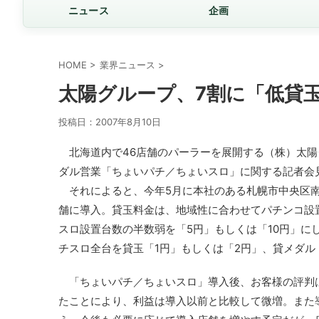
ニュース
企画
HOME
>
業界ニュース
>
太陽グループ、7割に「低貸
投稿日：
2007年8月10日
北海道内で46店舗のパーラーを展開する（株）太陽
ダル営業「ちょいパチ／ちょいスロ」に関する記者会
それによると、今年5月に本社のある札幌市中央区南1
舗に導入。貸玉料金は、地域性に合わせてパチンコ設置
スロ設置台数の半数弱を「5円」もしくは「10円」に
チスロ全台を貸玉「1円」もしくは「2円」、貸メダル
「ちょいパチ／ちょいスロ」導入後、お客様の評判は
たことにより、利益は導入以前と比較して微増。また