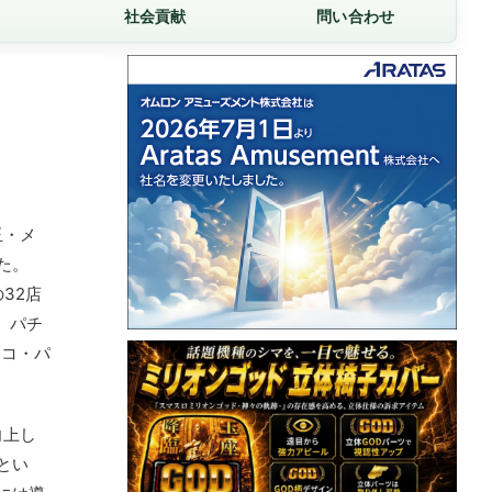
社会貢献
問い合わせ
玉・メ
た。
32店
、パチ
ンコ・パ
向上し
とい