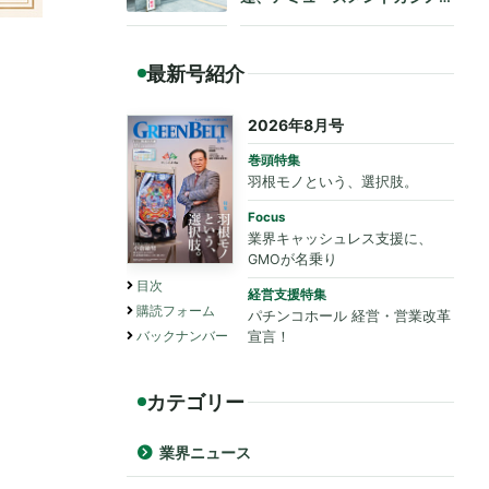
も法令遵守を要請
最新号紹介
2026年8月号
巻頭特集
羽根モノという、選択肢。
Focus
業界キャッシュレス支援に、
GMOが名乗り
目次
経営支援特集
購読フォーム
パチンコホール 経営・営業改革
バックナンバー
宣言！
カテゴリー
業界ニュース