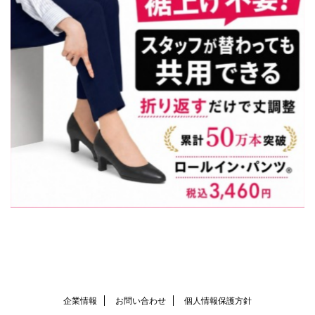
企業情報
お問い合わせ
個人情報保護方針