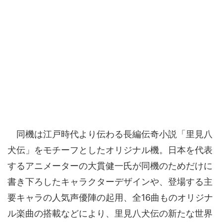
同機は江戸時代より伝わる長編伝奇小説「里見八
犬伝」をモチーフとしたオリジナル機。日本を代表
するアニメーターの大貫健一氏が同機のためだけに
書き下ろしたキャラクターデザインや、登場する主
要キャラの人気声優陣の起用、全16曲ものオリジナ
ル楽曲の搭載などにより、里見八犬伝の新たな世界