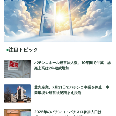
注目トピック
パチンコホール経営法人数、10年間で半減 総
売上高は2年連続増加
豊丸産業、7月31日でパチンコ事業を停止 事
業環境や経営状況踏まえ決断
2025年のパチンコ・パチスロ参加人口は