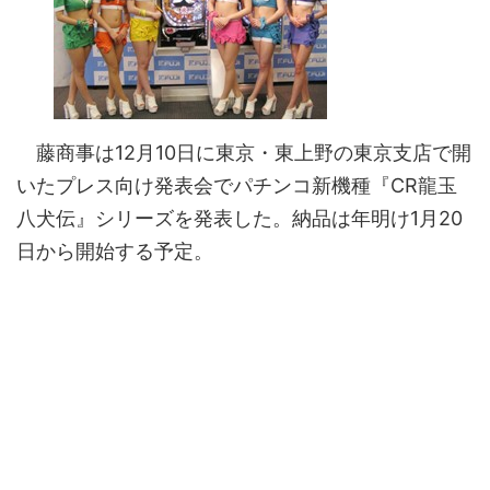
藤商事は12月10日に東京・東上野の東京支店で開
いたプレス向け発表会でパチンコ新機種『CR龍玉
八犬伝』シリーズを発表した。納品は年明け1月20
日から開始する予定。