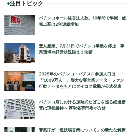
注目トピック
パチンコホール経営法人数、10年間で半減 総
売上高は2年連続増加
豊丸産業、7月31日でパチンコ事業を停止 事
業環境や経営状況踏まえ決断
2025年のパチンコ・パチスロ参加人口は
「1,609万人」、膨大な実営業データ・ファン
行動データをもとにダイコク電機が公式発表
パチンコ店における加熱式たばこを巡る経過措
置は現状維持へ 厚労省専門委が方針
警察庁が「遊技場営業について」の新たな解釈