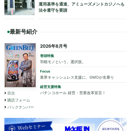
運用基準を通達、アミューズメントカジノへも
法令遵守を要請
最新号紹介
2026年8月号
巻頭特集
羽根モノという、選択肢。
Focus
業界キャッシュレス支援に、GMOが名乗り
経営支援特集
パチンコホール 経営・営業改革宣言！
目次
購読フォーム
バックナンバー