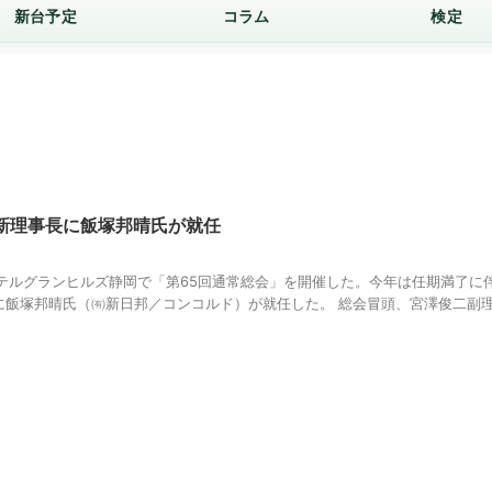
新台予定
コラム
検定
新理事長に飯塚邦晴氏が就任
ホテルグランヒルズ静岡で「第65回通常総会」を開催した。今年は任期満了に
飯塚邦晴氏（㈲新日邦／コンコルド）が就任した。 総会冒頭、宮澤俊二副理事長