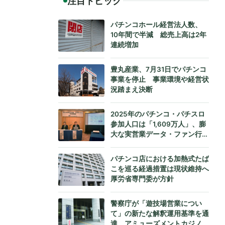
注目トピック
パチンコホール経営法人数、
10年間で半減 総売上高は2年
連続増加
豊丸産業、7月31日でパチンコ
事業を停止 事業環境や経営状
況踏まえ決断
2025年のパチンコ・パチスロ
参加人口は「1,609万人」、膨
大な実営業データ・ファン行動
データをもとにダイコク電機が
公式発表
パチンコ店における加熱式たば
こを巡る経過措置は現状維持へ
厚労省専門委が方針
警察庁が「遊技場営業につい
て」の新たな解釈運用基準を通
達、アミューズメントカジノへ