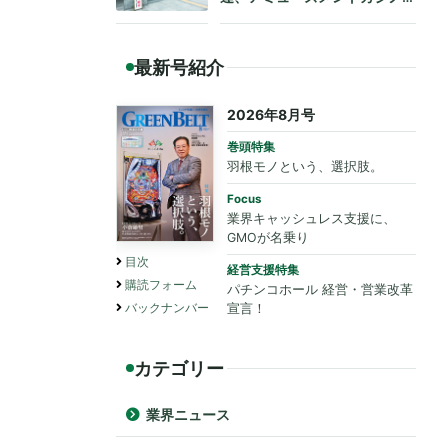
も法令遵守を要請
最新号紹介
2026年8月号
巻頭特集
羽根モノという、選択肢。
Focus
業界キャッシュレス支援に、
GMOが名乗り
目次
経営支援特集
購読フォーム
パチンコホール 経営・営業改革
バックナンバー
宣言！
カテゴリー
業界ニュース