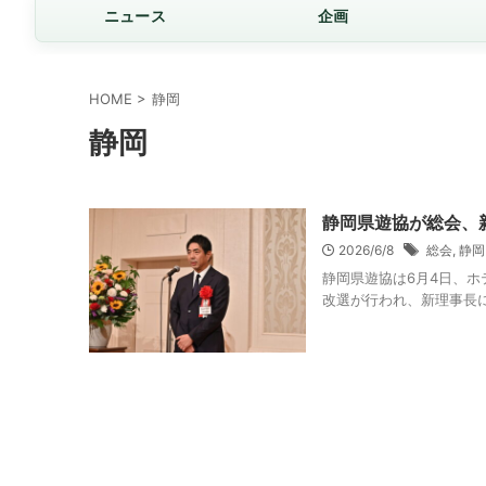
ニュース
企画
HOME
>
静岡
静岡
静岡県遊協が総会、
2026/6/8
総会
,
静岡
静岡県遊協は6月4日、
改選が行われ、新理事長に